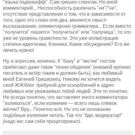
"языка падонкафф". Сам грешен сленгом. Но иной
комментарий... Неспособность различать "ни"/"не",
отсутствие представления о том, что в зависимости от
того, одно это слово или два, меняется смысл
высказывания, элементарная грамматика... Если вместо
"получится" пишется "получиться" или "палучица", то это
уже не уровень грамотности. Это уже иллюстрация
степени идиотизма. Клиника. Какие обсуждения? Его же
лечить нужно!
Ну, и агрессия, конечно. К "бану" и "чистке" постов
прибегают даже такие "гении общения" (никакой иронии:
писатель и актёр таким и должен быть), как любимый
мной Евгений Гришковец. Никому не хочется видеть
свой ЖЖ/блог трибуной для оскорблений в адрес
любимых или уважаемых тобой людей. Это-то понятно.
Не всегда понятно, что заставляет иного комментатора
"изливаться", если излияние — всего лишь плевок
жёлчи? Вру... Понятно всё. Но это не основание
подобные излияния читать. Так что "бди, модератор!"
(надо же: сам себя процитировал).