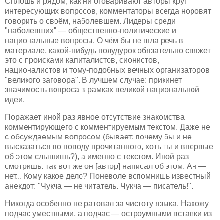
Сплошь и рядом, как ни оговаривают авторы круг
интересующих вопросов, комментаторы всегда норовят
говорить о своём, наболевшем. Лидеры среди
"наболевших" — общественно-политические и
национальные вопросы. О чём бы не шла речь в
материале, какой-нибудь полудурок обязательно свяжет
это с происками капиталистов, сионистов,
националистов и тому-подобных вечных организаторов
"великого заговора". В лучшем случае: прикинет
значимость вопроса в рамках великой национальной
идеи.
Поражает иной раз явное отсутствие знакомства
комментирующего с комментируемым текстом. Даже не
с обсуждаемым вопросом (бывает: почему бы и не
высказаться по поводу прочитанного, хоть ты и впервые
об этом слышишь?), а именно с текстом. Иной раз
смотришь: так вот же он [автор] написал об этом. Ан —
нет... Кому какое дело? Поневоле вспомнишь известный
анекдот: "Чукча — не читатель. Чукча — писатель!".
Никогда особенно не ратовал за чистоту языка. Нахожу
подчас уместными, а подчас — остроумными вставки из