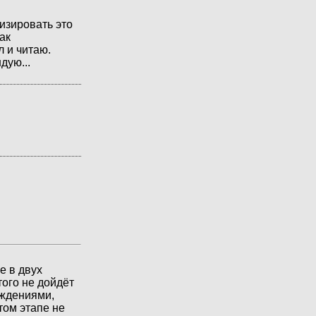
лизировать это
ак
л и читаю.
дую...
е в двух
того не дойдёт
уждениями,
том этапе не