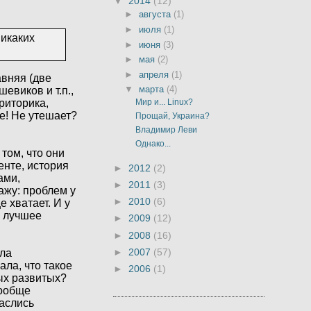
▼
2014
(12)
►
августа
(1)
►
июля
(1)
никаких
►
июня
(3)
►
мая
(2)
►
апреля
(1)
авняя (две
▼
марта
(4)
евиков и т.п.,
Мир и... Linux?
риторика,
же! Не утешает?
Прощай, Украина?
Владимир Леви
Однако...
том, что они
енте, история
►
2012
(2)
ами,
►
2011
(3)
ажу: проблем у
►
2010
(6)
 хватает. И у
о лучшее
►
2009
(12)
►
2008
(16)
►
2007
(57)
ыла
ала, что такое
►
2006
(1)
ых развитых?
вообще
паслись