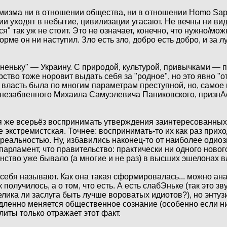
имизма ни в отношении общества, ни в отношении Homo Sap
ии уходят в небытие, цивилизации угасают. Не вечны ни вид
ься" так уж не стоит. Это не означает, конечно, что нужно/мо
орме он ни наступил. Зло есть зло, добро есть добро, и за 
у неньку" — Украину. С природой, культурой, привычками — 
тво тоже норовит выдать себя за "родное", но это явно "от 
я власть была по многим параметрам преступной, но, самое 
незабвенного Михаила Самуэлевича Паниковского, признА
зя же всерьёз воспринимать утверждения заинтересованных 
е экстремистская. Точнее: воспринимать-то их как раз прихо
с реальностью. Ну, избавились наконец-то от наиболее одио
парламент, что правительство: практически ни одного новог
инство уже бывало (а многие и не раз) в высших эшелонах вл
и себя называют. Как она такая сформировалась... можно ан
получилось, а о том, что есть. А есть слабЭньке (так это зв
елика ли заслуга быть лучше вороватых идиотов?), но энтуз
медленно меняется общественное сознание (особенно если ни
литы только отражает этот факт.