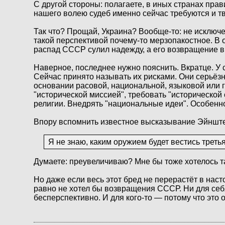
С другой стороны: полагаете, в иных странах прав
нашего волею судеб именно сейчас требуются и твё
Так что? Прощай, Украина? Вообще-то: не исключе
такой перспективой почему-то мерзопакостное. В 
распад СССР сулил надежду, а его возвращение в
Наверное, последнее нужно пояснить. Вкратце. У
Сейчас принято называть их рисками. Они серьёзн
основании расовой, национальной, языковой или 
"исторической миссией", требовать "исторической
религии. Внедрять "национальные идеи". Особенно
Впору вспомнить известное высказывание Эйншт
Я не знаю, каким оружием будет вестись треть
Думаете: преувеличиваю? Мне бы тоже хотелось та
Но даже если весь этот бред не перерастёт в нас
равно не хотел бы возвращения СССР. Ни для себя,
бесперспективно. И для кого-то — потому что это