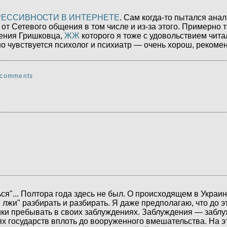
ГРЕССИВНОСТИ В ИНТЕРНЕТЕ
. Сам когда-то пытался ана
от Сетевого общения в том числе и из-за этого. Примерно т
гения Гришковца,
ЖЖ
которого я тоже с удовольствием чита
о чувствуется психолог и психиатр — очень хорош, рекомен
 comments
ся"... Полтора года здесь не был. О происходящем в Украин
лжи" разбирать и разбирать. Я даже предполагаю, что до э
тники пребывать в своих заблуждениях. Заблуждения — забл
ях государств вплоть до вооруженного вмешательства. На э