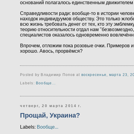
оснований полагалось единственным движителем 
Справедливости ради: вообще-то в истории челове
находок индивидуумов обществу. Это только жлобо
всю жизнь требовать денег от тех, кто эту эмблем
теорию относительности отдал нам "безвозмездно, 
специалистов оказалось одновременно вовлечённы
Впрочем, отложим пока розовые очки. Примеров ин
хорошо. Авось, прорвёмся?
Posted by Владимир Попов
at
воскресенье, марта 23, 2
Labels:
Вообще...
четверг, 20 марта 2014 г.
Прощай, Украина?
Labels:
Вообще...