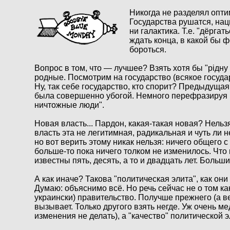
Никогда не разделял опт
Государства рушатся, нац
ни галактика. Т.е. "дёргат
ждать конца, в какой бы ф
бороться.
Вопрос в том, что — лучшее? Взять хотя бы "рiдн
родные. Посмотрим на государство (всякое государс
Ну, так себе государство, кто спорит? Предыдуща
была совершенно убогой. Немного перефразируя 
ничтожные люди".
Новая власть... Пардон, какая-такая новая? Нель
власть эта не легитимная, радикальная и чуть ли н
но вот верить этому никак нельзя: ничего общего 
больше-то пока ничего толком не изменилось. Что 
известны пять, десять, а то и двадцать лет. Больш
А как иначе? Такова "политическая элита", как он
Думаю: объяснимо всё. Но речь сейчас не о том как 
украински) правительство. Получше прежнего (а в
вызывает. Только другого взять негде. Уж очень 
изменения не делать), а "качество" политической э