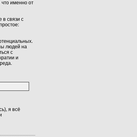
 что именно от
 в связи с
простое:
потенциальных.
пы людей на
ться с
кратии и
реда.
ь), я всё
и