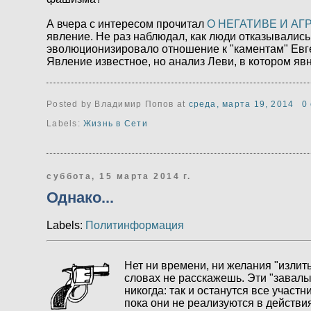
А вчера с интересом прочитал
О НЕГАТИВЕ И А
явление. Не раз наблюдал, как люди отказывались 
эволюционизировало отношение к "каментам" Ев
Явление известное, но анализ Леви, в котором явн
Posted by Владимир Попов
at
среда, марта 19, 2014
0
Labels:
Жизнь в Сети
суббота, 15 марта 2014 г.
Однако...
Labels:
Политинформация
Нет ни времени, ни желания "излить
словах не расскажешь. Эти "завалы 
никогда: так и останутся все учас
пока они не реализуются в действи