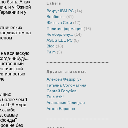
о быть. А как
Labels
нии, и у Южной
Вокруг IBM PC
(14)
Германии и у
Вообще...
(41)
Жизнь в Сети
(17)
этнических
Политинформация
(16)
 кандидатом на
Чемберлену...
(14)
членом
ASUS EEE PC
(5)
Blog
(18)
Palm
(5)
 на всяческую
огда-нибудь...
динственный
истической
Друзья-знакомые
ективностью
оле
Алексей Федорчук
Татьяна Соломатина
Сергей Голубев
дущих:
True Ash!
 более чем 1
Анастасия Галицкая
ла 10,8 млрд
Антон Баранов
их-либо
е, самые
 "фонды"
орое не без