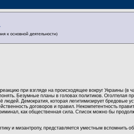
еакцию при взгляде на происходящее вокруг Украины (в ча
онять. Безумные планы в головах политиков. Оголтелая пр
всё людей. Демократия, которая легитимизирует бредовые у
йственность договоров и правил. Некомпетентность правит
риминал, как общественная сила. Список можно бы продол
ептику и мизантропу, представляется уместным вспомнить об