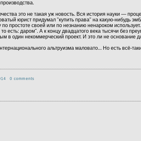
производства.
чества это не такая уж новость. Вся история науки — проц
ватый юрист придумал "купить права" на какую-нибудь эмб
ку по простоте своей или по незнанию ненароком используе
то есть: даром". А к концу двадцатого века тысячи без пре
м в один некоммерческий проект. И это ли не основание 
тернационального альтруизма маловато... Но есть всё-таки
014
0 comments