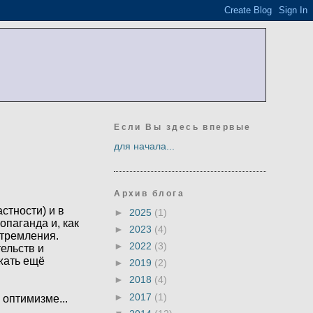
Если Вы здесь впервые
для начала...
Архив блога
стности) и в
►
2025
(1)
опаганда и, как
►
2023
(4)
стремления.
►
2022
(3)
ельств и
жать ещё
►
2019
(2)
►
2018
(4)
►
2017
(1)
 оптимизме...