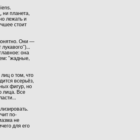
iens.
, ни планета,
жно лежать и
лучшее стоит
понятно. Они —
лукавого")...
главное: она
ем: "жадные,
лиц о том, что
дится всерьёз,
зных фигур, но
о лица. Все
асти...
ализировать.
учит по-
иазма не
чего для его