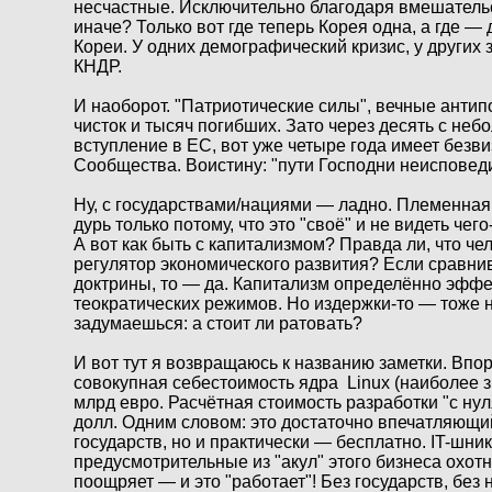
несчастные. Исключительно благодаря вмешательс
иначе? Только вот где теперь Корея одна, а где — 
Кореи. У одних демографический кризис, у других
КНДР.
И наоборот. "Патриотические силы", вечные анти
чисток и тысяч погибших. Зато через десять с н
вступление в ЕС, вот уже четыре года имеет безв
Сообщества. Воистину: "пути Господни неисповеди
Ну, с государствами/нациями — ладно. Племенная
дурь только потому, что это "своё" и не видеть чего
А вот как быть с капитализмом? Правда ли, что 
регулятор экономического развития? Если сравн
доктрины, то — да. Капитализм определённо эффе
теократических режимов. Но издержки-то — тоже н
задумаешься: а стоит ли ратовать?
И вот тут я возвращаюсь к названию заметки. Впор
cовокупная себестоимость ядра Linux (наиболее 
млрд евро. Расчётная стоимость разработки "с ну
долл. Одним словом: это достаточно впечатляющий 
государств, но и практически — бесплатно. IT-шн
предусмотрительные из "акул" этого бизнеса охот
поощряет — и это "работает"! Без государств, без