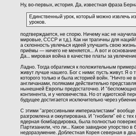
Ну, во-первых, история. Да, известная фраза Берна
Единственный урок, который можно извлечь из 
уроков.
подтверждается, не спорю. Ничему нас не научила
мировые, СССР и т.д.). Как ни трагичны для наций
а склонность увлечься идеей улучшить свою жизнь
приёмы — ничего не меняется... А вот и основание 
Да... мировая война в качестве платы за увлечени
Ладно. Тогда обратимся к положительным примерам.
живут лучше нашего. Бог с ними: пусть живут. Я о
которого только и была историей войн. "Ничто не
англичанами, поляками действительно представляе
нынешней Европы предостаточно. И "беспомощность
континента, и у человечества. Но от идиотской пе
будущее достигается исключительно через убиение
С этими "агрессивными империалистами" вообще к
разгромлена и оккупирована. И "гнобили" её с тех 
ядерная бомбардировка, была полностью повержена
Партизанили, что ли... Какое завидное упорство в
недоразумение. Доблестная Корея северная в два 