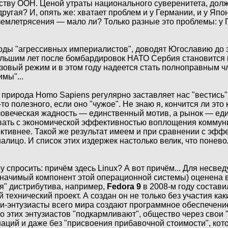
тву ООН. Ценой утраты национального суверенитета, должн
другая? И, опять же: хватает проблем и у Германии, и у Япо
 землетрясения — мало ли? Только разные это проблемы: у 
поды "агрессивных империалистов", доводят Югославию до 
ебольшим лет после бомбардировок НАТО Сербия становится
изовый режим и в этом году надеется стать полноправным 
мы"...
 природа Homo Sapiens регулярно заставляет нас "вестись"
-то полезного, если оно "чужое". Не знаю я, кончится ли это к
человеческая жадность — единственный мотив, а рынок — е
ивать с экономической эффективностью воплощения коммун
ктивнее. Такой же результат имеем и при сравнении с эфф
алицо. И список этих издержек настолько велик, что понев
у спросить: причём здесь Linux? А вот причём... Для несве
значимый компонент этой операционной системы) оценена в
ля" дистрибутива, например,
Fedora 9
в 2008-м году состави
технический проект. А создан он не только без участия как
ики-энтузиасты всего мира создают программное обеспечени
но этих энтузиастов "подкармливают", общество через свои
 наций и даже без "присвоения прибавочной стоимости", кот