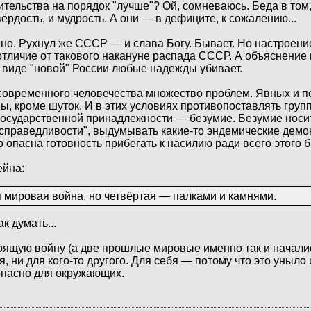
ительства на порядок "лучше"? Ой, сомневаюсь. Беда в том,
рдость, и мудрость. А они — в дефиците, к сожалению...
но. Рухнул же СССР — и слава Богу. Бывает. Но настроение
отличие от такового накануне распада СССР. А объяснение 
 виде "новой" России любые надежды убивает.
 современного человечества множество проблем. Явных и 
ы, кроме шуток. И в этих условиях противопоставлять груп
государственной принадлежности — безумие. Безумие носи
 справедливости", выдумывать какие-то эндемические демо
 опасна готовность прибегать к насилию ради всего этого б
ейна:
я мировая война, но четвёртая — палками и камнями.
к думать...
тоящую войну (а две прошлые мировые именно так и началис
 ни для кого-то другого. Для себя — потому что это уныло 
 опасно для окружающих.