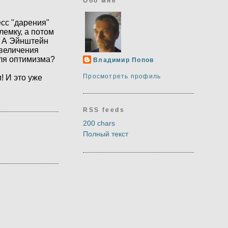
Обо мне
есс "дарения"
лемку, а потом
т. А Эйнштейн
увеличения
для оптимизма?
Владимир Попов
Просмотреть профиль
! И это уже
RSS feeds
200 chars
Полный текст