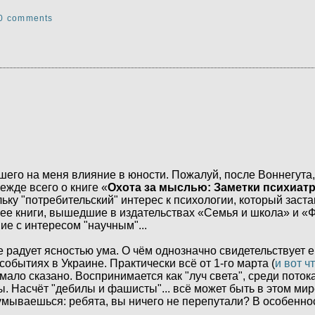
0 comments
вшего на меня влияние в юности. Пожалуй, после Воннегута,
ежде всего о книге «
Охота за мыслью: Заметки психиат
льку "потребительский" интерес к психологии, который заст
олее книги, вышедшие в издательствах «Семья и школа» и «Ф
ие с интересом "научным"...
 радует ясностью ума. О чём однозначно свидетельствует 
обытиях в Украине. Практически всё от 1-го марта (
и вот ч
мало сказано. Воспринимается как "луч света", среди потока
ы. Насчёт "дебилы и фашисты"... всё может быть в этом мире
умываешься: ребята, вы ничего не перепутали? В особенно