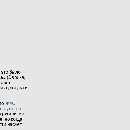
 это было
ра
» (Эврика,
авлял
изкультура и
его
ЖЖ
.
то нужно и
 ругани, из
, но когда
сти насчёт