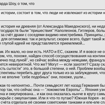
рда Шоу, о том, что
истории, состоит в том, что люди не извлекают из истории 
 история ни древняя (от Александра Македонского), ни нед
/государств были "пришествия" Наполеонов, Гитлеров, больш
 за счёт драки с соседями видимо неистребима. Принципы, 
для оптимизма: так и результат, скорее всего, будет такой 
е глупой идеей не представляется приемлемой...
 Их мало, но они есть. НАТО и ЕС, скажем. И я вовсе не о 
 том, что, похоже, найден способ сосуществования на контин
 вечно под луной", но сейчас война между немцами, француз
тся невероятной. Что же? Могут — если захотят? Сразу ск
 сытости" это, в большой степени, о ней. Проблем вообще
рспективы перебить друг друга только из-за заблуждения, чт
 не вполне "себе подобных" они, похоже, ушли...
ак-то непонятно... Почти семьдесят лет назад Германия б
пор так, что сейчас она — "локомотив Европы"... Япония узн
 и оккупирована... и как она оказалась нынче в кругу сам
 борьбе с оккупантами. Или я что-то путаю? Южная Корея - 
счёта отделала её своими советскими танками и еле-еле с