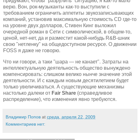
придумают, чтобы "разрулить" ситуацию, я как-то мало
верю. Вон, рок-музыканты как-то выступили с
требованием ограничить аппетиты звукозаписывающих
компаний, установив максимальную стоимость CD где-то
на уровне двух долларов, Стивен Кинг выложил
очередной роман в Сети с символической, в общем-то,
ценой, нет-нет, да и разместит какой-нибудь R&B-шник
свою "нетленку" на общедоступном ресурсе. О движении
FOSS я даже не говорю.
Что ни говори, а таки "шара — не канает". Затраты на
интеллектуальную деятельность общество вынуждено
компенсировать: слишком велико нынче значение этой
деятельности. И с каждым новым десятилетием будет
только увеличиваться. А существующие механизмы
настолько далеки от
Fair Share
(справедливое
распределение), что изменения явно требуются.
Владимир Попов
at
среда, апреля 22, 2009
Комментариев нет: