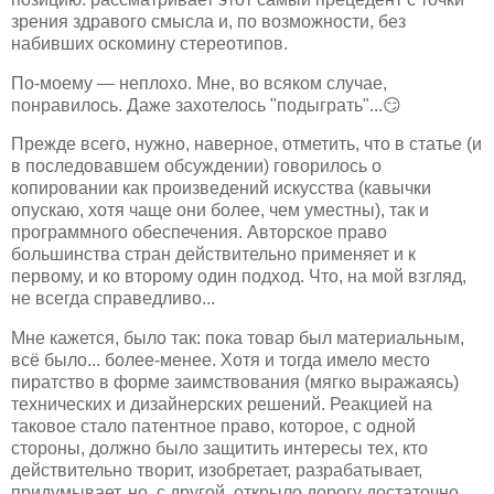
зрения здравого смысла и, по возможности, без
набивших оскомину стереотипов.
По-моему — неплохо. Мне, во всяком случае,
понравилось. Даже захотелось "подыграть"...😏
Прежде всего, нужно, наверное, отметить, что в статье (и
в последовавшем обсуждении) говорилось о
копировании как произведений искусства (кавычки
опускаю, хотя чаще они более, чем уместны), так и
программного обеспечения. Авторское право
большинства стран действительно применяет и к
первому, и ко второму один подход. Что, на мой взгляд,
не всегда справедливо...
Мне кажется, было так: пока товар был материальным,
всё было... более-менее. Хотя и тогда имело место
пиратство в форме заимствования (мягко выражаясь)
технических и дизайнерских решений. Реакцией на
таковое стало патентное право, которое, с одной
стороны, должно было защитить интересы тех, кто
действительно творит, изобретает, разрабатывает,
придумывает, но, с другой, открыло дорогу достаточно