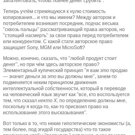
запатентовать, чтобы ловчее денег срубить".
Теперь учтём стремящуюся к нулю стоимость
копирования... и что мы имеем? Между автором и
потребителем возникает посредник, подчас весьма
"сквозь пальцы" рассматривающий права авторов, но
"стоящий насмерть" за свои права перед потребителем
или конкурентом. С какой стати авторское право
защищает Sony, MGM или MicroSoft?
Можно, конечно, сказать, что "любой продукт стоит
денег", но при чём здесь авторское право?
Элементарный купеческий принцип "я вам
это
продаю
— значит деньги
за это
вы должны мне", зачем-то
подменяется неким принципом движения
интеллектуальной собственности, который в переводе
на человеческий язык звучит как "все, кто воспользуется
тем, что сказал
некто Х
, по определению должны
мне
,
поскольку я когда-то, как-то присвоил право на
использование этого высказывания".
Вот только в то, что некие гипотетические экономисты (а,
тем более, под эгидой государства) что-то такое