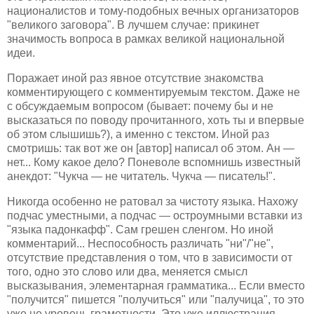
националистов и тому-подобных вечных организаторов
"великого заговора". В лучшем случае: прикинет
значимость вопроса в рамках великой национальной
идеи.
Поражает иной раз явное отсутствие знакомства
комментирующего с комментируемым текстом. Даже не
с обсуждаемым вопросом (бывает: почему бы и не
высказаться по поводу прочитанного, хоть ты и впервые
об этом слышишь?), а именно с текстом. Иной раз
смотришь: так вот же он [автор] написал об этом. Ан —
нет... Кому какое дело? Поневоле вспомнишь известный
анекдот: "Чукча — не читатель. Чукча — писатель!".
Никогда особенно не ратовал за чистоту языка. Нахожу
подчас уместными, а подчас — остроумными вставки из
"языка падонкафф". Сам грешен сленгом. Но иной
комментарий... Неспособность различать "ни"/"не",
отсутствие представления о том, что в зависимости от
того, одно это слово или два, меняется смысл
высказывания, элементарная грамматика... Если вместо
"получится" пишется "получиться" или "палучица", то это
уже не уровень грамотности. Это уже иллюстрация