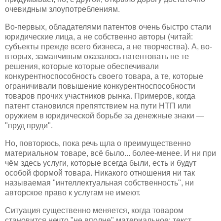
очевидным злоупотреблениям.
Во-первых, обладателями патентов очень быстро стали
юридические лица, а не собственно авторы (читай:
субъекты прежде всего бизнеса, а не творчества). А, во-
вторых, заманчивым оказалось патентовать не те
решения, которые которые обеспечивали
конкурентноспособность своего товара, а те, которые
ограничивали повышение конкурентноспособности
товаров прочих участников рынка. Примеров, когда
патент становился препятствием на пути НТП или
оружием в юридической борьбе за денежные знаки —
"пруд пруди".
Но, повторюсь, пока речь щла о преимущественно
материальном товаре, всё было... более-менее. И ни при
чём здесь услуги, которые всегда были, есть и будут
особой формой товара. Никакого отношения ни так
называемая "интеллектуальная собственность", ни
авторское право к услугам не имеют.
Ситуация существенно меняется, когда товаром
становится нечто "не вполне" материальное: текст,