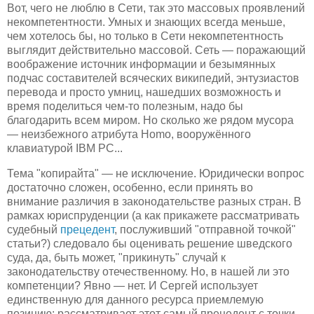
Вот, чего не люблю в Сети, так это массовых проявлений
некомпетентности. Умных и знающих всегда меньше,
чем хотелось бы, но только в Сети некомпетентность
выглядит действительно массовой. Сеть — поражающий
воображение источник информации и безымянных
подчас составителей всяческих википедий, энтузиастов
перевода и просто умниц, нашедших возможность и
время поделиться чем-то полезным, надо бы
благодарить всем миром. Но сколько же рядом мусора
— неизбежного атрибута Homo, вооружённого
клавиатурой IBM PC...
Тема "копирайта" — не исключение. Юридически вопрос
достаточно сложен, особенно, если принять во
внимание различия в законодательстве разных стран. В
рамках юриспруденции (а как прикажете рассматривать
судебный
прецедент
, послуживший "отправной точкой"
статьи?) следовало бы оценивать решение шведского
суда, да, быть может, "прикинуть" случай к
законодательству отечественному. Но, в нашей ли это
компетенции? Явно — нет. И Сергей использует
единственную для данного ресурса приемлемую
позицию: рассматривает этот самый прецедент с точки