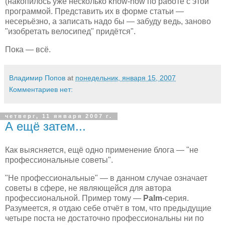
(накопилось уже несколько know-how по работе с этой
программой. Представить их в форме статьи —
несерьёзно, а записать надо бы — забуду ведь, заново
"изобретать велосипед" придётся".
Пока — всё.
Владимир Попов
at
понедельник, января 15, 2007
Комментариев нет:
четверг, 11 января 2007 г.
А ещё затем...
Как выясняется, ещё одно применение блога — "не
профессиональные советы".
"Не профессиональные" — в данном случае означает
советы в сфере, не являющейся для автора
профессиональной. Пример тому —
Palm
-серия.
Разумеется, я отдаю себе отчёт в том, что предыдущие
четыре поста не достаточно профессиональны ни по