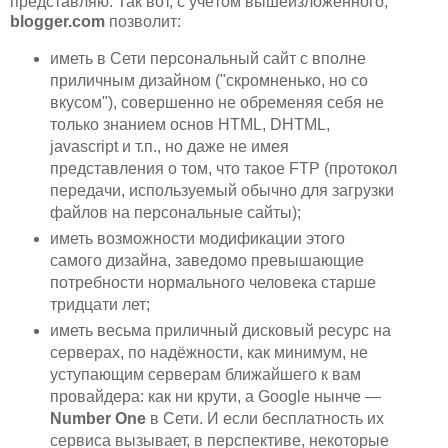
представляю. Так вот, с учётом вышеизложенного,
blogger.com
позволит:
иметь в Сети персональный сайт с вполне
приличным дизайном ("скромненько, но со
вкусом"), совершенно не обременяя себя не
только знанием основ HTML, DHTML,
javascript и т.п., но даже не имея
представления о том, что такое FTP (протокол
передачи, используемый обычно для загрузки
файлов на персональные сайты);
иметь возможности модификации этого
самого дизайна, заведомо превышающие
потребности нормального человека старше
тридцати лет;
иметь весьма приличный дисковый ресурс на
серверах, по надёжности, как минимум, не
уступающим серверам ближайшего к вам
провайдера: как ни крути, а Google нынче —
Number One
в Сети. И если бесплатность их
сервиса вызывает, в перспективе, некоторые