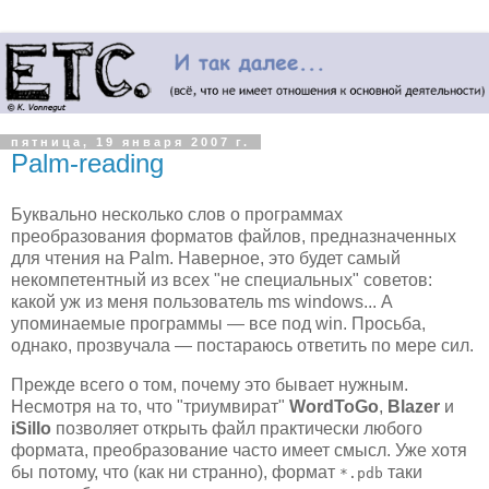
пятница, 19 января 2007 г.
Palm-reading
Буквально несколько слов о программах
преобразования форматов файлов, предназначенных
для чтения на Palm. Наверное, это будет самый
некомпетентный из всех "не специальных" советов:
какой уж из меня пользователь ms windows... А
упоминаемые программы — все под win. Просьба,
однако, прозвучала — постараюсь ответить по мере сил.
Прежде всего о том, почему это бывает нужным.
Несмотря на то, что "триумвират"
WordToGo
,
Blazer
и
iSillo
позволяет открыть файл практически любого
формата, преобразование часто имеет смысл. Уже хотя
бы потому, что (как ни странно), формат
таки
*.pdb