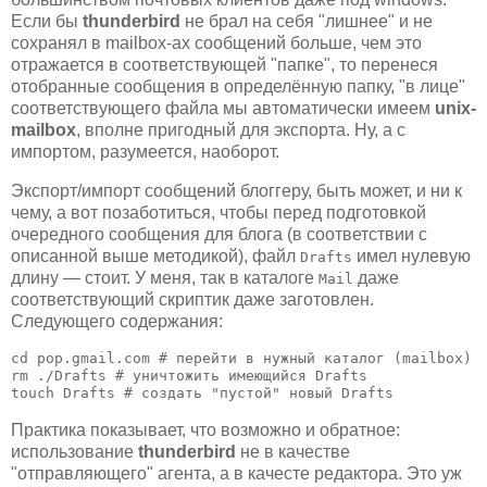
Если бы
thunderbird
не брал на себя "лишнее" и не
сохранял в mailbox-ах сообщений больше, чем это
отражается в соответствующей "папке", то перенеся
отобранные сообщения в определённую папку, "в лице"
соответствующего файла мы автоматически имеем
unix-
mailbox
, вполне пригодный для экспорта. Ну, а с
импортом, разумеется, наоборот.
Экспорт/импорт сообщений блоггеру, быть может, и ни к
чему, а вот позаботиться, чтобы перед подготовкой
очередного сообщения для блога (в соответствии с
описанной выше методикой), файл
имел нулевую
Drafts
длину — стоит. У меня, так в каталоге
даже
Mail
соответствующий скриптик даже заготовлен.
Следующего содержания:
cd pop.gmail.com # перейти в нужный каталог (mailbox)

rm ./Drafts # уничтожить имеющийся 
Drafts
touch Drafts # создать "пустой" новый 
Drafts
Практика показывает, что возможно и обратное:
использование
thunderbird
не в качестве
"отправляющего" агента, а в качесте редактора. Это уж