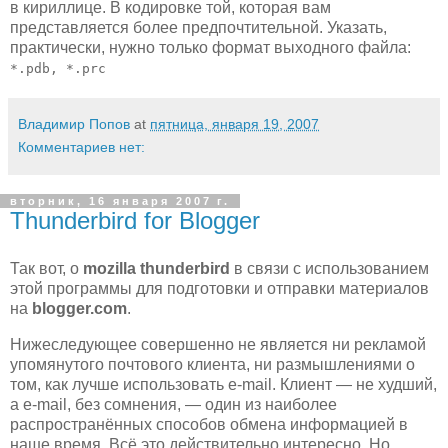
в кириллице. В кодировке той, которая вам
представляется более предпочтительной. Указать,
практически, нужно только формат выходного файла:
*.pdb, *.prc
Владимир Попов
at
пятница, января 19, 2007
Комментариев нет:
вторник, 16 января 2007 г.
Thunderbird for Blogger
Так вот, о
mozilla thunderbird
в связи с использованием
этой программы для подготовки и отправки материалов
на
blogger.com
.
Нижеследующее совершенно не является ни рекламой
упомянутого почтового клиента, ни размышлениями о
том, как лучше использовать e-mail. Клиент — не худший,
а e-mail, без сомнения, — один из наиболее
распространённых способов обмена информацией в
наше время. Всё это действительно интересно. Но