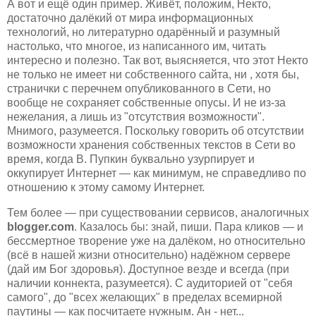
А вот и ещё один пример. Живёт, положим, Некто,
достаточно далёкий от мира информационных
технологий, но литературно одарённый и разумный
настолько, что многое, из написанного им, читать
интересно и полезно. Так вот, выясняется, что этот Некто
не только не имеет ни собственного сайта, ни , хотя бы,
странички с перечнем опубликованного в Сети, но
вообще не сохраняет собственные опусы. И не из-за
нежелания, а лишь из "отсутствия возможности".
Мнимого, разумеется. Поскольку говорить об отсутствии
возможности хранения собственных текстов в Сети во
время, когда В. Пупкин буквально узурпирует и
оккупирует Интернет — как минимум, не справедливо по
отношению к этому самому Интернет.
Тем более — при существовании сервисов, аналогичных
blogger.com
. Казалось бы: знай, пиши. Пара кликов — и
бессмертное творение уже на далёком, но относительно
(всё в нашей жизни относительно) надёжном сервере
(дай им Бог здоровья). Доступное везде и всегда (при
наличии коннекта, разумеется). С аудиторией от "себя
самого", до "всех желающих" в пределах всемирной
паутины — как посчитаете нужным. Ан - нет...