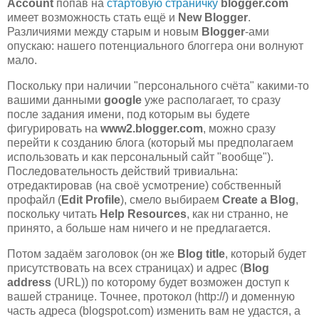
Account
попав на
стартовую страничку
blogger.com
имеет возможность стать ещё и
New Blogger
.
Различиями между старым и новым
Blogger
-ами
опускаю: нашего потенциального блоггера они волнуют
мало.
Поскольку при наличии "персонального счёта" какими-то
вашими данными
google
уже располагает, то сразу
после задания имени, под которым вы будете
фигурировать на
www2.blogger.com
, можно сразу
перейти к созданию блога (который мы предполагаем
использовать и как персональный сайт "вообще").
Последовательность действий тривиальна:
отредактировав (на своё усмотрение) собственный
профайл (
Edit Profile
), смело выбираем
Create a Blog
,
поскольку читать
Help Resources
, как ни странно, не
принято, а больше нам ничего и не предлагается.
Потом задаём заголовок (он же
Blog title
, который будет
присутствовать на всех страницах) и адрес (
Blog
address
(URL)) по которому будет возможен доступ к
вашей странице. Точнее, протокол (http://) и доменную
часть адреса (blogspot.com) изменить вам не удастся, а