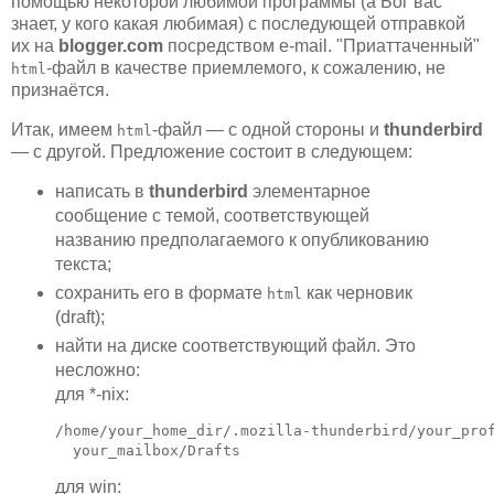
помощью некоторой любимой программы (а Бог вас
знает, у кого какая любимая) с последующей отправкой
их на
blogger.com
посредством e-mail. "Приаттаченный"
-файл в качестве приемлемого, к сожалению, не
html
признаётся.
Итак, имеем
-файл — с одной стороны и
thunderbird
html
— с другой. Предложение состоит в следующем:
написать в
thunderbird
элементарное
сообщение с темой, соответствующей
названию предполагаемого к опубликованию
текста;
сохранить его в формате
как черновик
html
(draft);
найти на диске соответствующий файл. Это
несложно:
для *-nix:
/home/your_home_dir/.mozilla-thunderbird/your_prof
  your_mailbox/Drafts
для win: