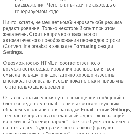
раздражения. Чего, опять-таки, не скажешь о
генерируемом коде.
Ничто, кстати, не мешает комбинировать оба режима
редактирования. Только некоторый опыт при этом
желателен. Стоит, например отказаться от
автоматического преобразования переводов строки
(Convert line breaks) в закладке
Formating
секции
Settings
.
О возможностях HTML и, соответственно, о
возможностях редактирования распространяться
смысла не виду: они достаточно хорошо известны,
многократно описаны и, если пока не стали привычны,
то это только дело времени.
Осталось только упомянуть о помещении сообщений в
блог посредством e-mail. Если вы соответствующим
образом заполнили поля закладки
Email
секции
Settings
,
то у вас теперь есть специальный адрес, включающий
ваш личный "псевдо-пароль". Всё, что будет отправлено
на этот адрес, будет размещено в блоге (сразу по
получению или как "черновик" — опять-таки в