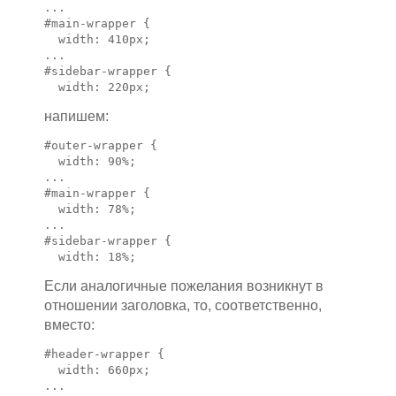
...

#main-wrapper {

  width: 410px;

...

#sidebar-wrapper {

  width: 220px;
напишем:
#outer-wrapper { 

  width: 90%;

...

#main-wrapper {

  width: 78%;

...

#sidebar-wrapper {

  width: 18%;
Если аналогичные пожелания возникнут в
отношении заголовка, то, соответственно,
вместо:
#header-wrapper {

  width: 660px;

...
