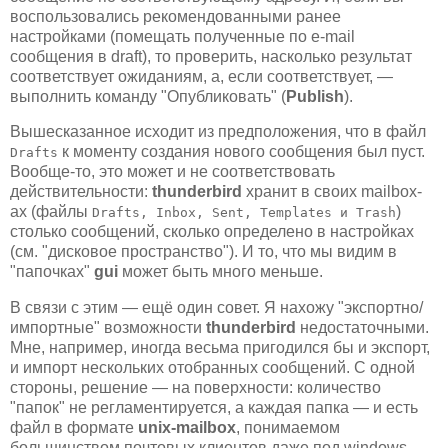
воспользовались рекомендованными ранее
настройками (помещать полученные по e-mail
сообщения в draft), то проверить, насколько результат
соответствует ожиданиям, а, если соответствует, —
выполнить команду "Опубликовать" (
Publish
).
Вышесказанное исходит из предположения, что в файл
к моменту создания нового сообщения был пуст.
Drafts
Вообще-то, это может и не соответствовать
действительности:
thunderbird
хранит в своих mailbox-
ах (файлы
)
Drafts, Inbox, Sent, Templates и Trash
столько сообщений, сколько определено в настройках
(см. "дисковое пространство"). И то, что мы видим в
"папочках"
gui
может быть много меньше.
В связи с этим — ещё один совет. Я нахожу "экспортно/
импортные" возможности
thunderbird
недостаточными.
Мне, например, иногда весьма пригодился бы и экспорт,
и импорт нескольких отобранных сообщений. С одной
стороны, решение — на поверхности: количество
"папок" не регламентируется, а каждая папка — и есть
файл в формате
unix-mailbox
, понимаемом
большинством почтовых клиентов даже под windows.