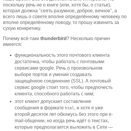
поскольку речь не о книге (или, хотя бы, о статье),
которая должна "сеять разумное, доброе, вечное", а
всего лишь о совете вполне определённому человеку по
вполне определённому поводу, то прошу извинить за
сухую конкретику.
Почему всё-таки
thunderbird
? Несколько причин
имеется:
функциональность этого почтового клиента
достаточна, чтобы работать c почтовыми
сервисами google. Речь о произвольном
выборе портов и умении создавать
защищённое соединение (SSL). А почтовый
сервис google стоит того, чтобы предпочесть
клиента, способного работать с ним;
этот клиент допускает составление
сообщения в формате
, и хотя я уже
html
второй десяток лет обхожусь без этого при e-
mail-общении, но когда речь идёт о текстах,
которые предполагается выложить в Сети —