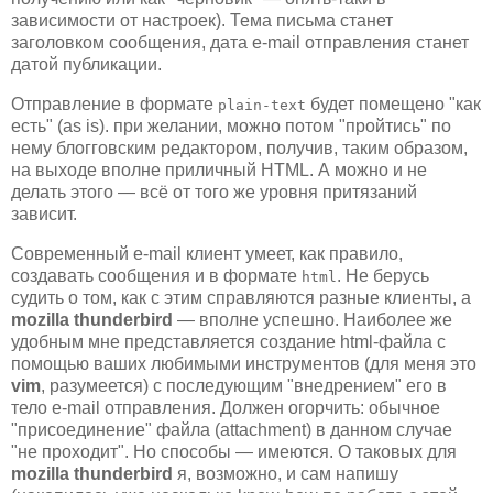
зависимости от настроек). Тема письма станет
заголовком сообщения, дата e-mail отправления станет
датой публикации.
Отправление в формате
будет помещено "как
plain-text
есть" (as is). при желании, можно потом "пройтись" по
нему блогговским редактором, получив, таким образом,
на выходе вполне приличный HTML. А можно и не
делать этого — всё от того же уровня притязаний
зависит.
Современный e-mail клиент умеет, как правило,
создавать сообщения и в формате
. Не берусь
html
судить о том, как с этим справляются разные клиенты, а
mozilla thunderbird
— вполне успешно. Наиболее же
удобным мне представляется создание html-файла с
помощью ваших любимыми инструментов (для меня это
vim
, разумеется) с последующим "внедрением" его в
тело e-mail отправления. Должен огорчить: обычное
"присоединение" файла (attachment) в данном случае
"не проходит". Но способы — имеются. О таковых для
mozilla thunderbird
я, возможно, и сам напишу