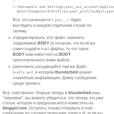
c:\Documents and Settings\your_win_account\Applica
  Data\Thunderbird\Profiles\your_profile\Mail\you
Всё, что начинается с
— будет
your_
выглядеть в каждом отдельном случае по
своему.
отредактировать этот файл: заменить
содержимое
BODY
(я полагаю, что если вы
сами создаёте
-файлы, то что такое
html
BODY
вам известно) на
BODY
приготовленного вами файла;
уничтожить находящийся там же файл
, в котором
thunderbird
хранит
Drafts.msf
служебную информацию. Длину сообщения,
среди прочего.
Всё, собственно. Открыв теперь в
thunderbird
ваш
"черновик", вы можете убедиться, что теперь это уже
статья, которую и предполагается поместить на
blogger.com
. Осталось только отправить e-mail
сообщение по соответствующему адресу. И, если вы