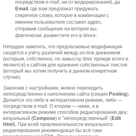
посредством e-mail, ни от модерирования), да
Email
, где вам предложат придумать
секретное слово, которое в комбинации с
именем пользователя составит адрес,
отправив сообщение на которое вы,
фактически, разместите его в блоге.
Нетрудно заметить, что предлагаемые модификации
сводятся к учёту различий между on-line дневником
(которым, собственно, по замыслу, блог прежде всего и
является) и сайтом для хранения собственных текстов
(который мы хотим получить в данном конкретном
случае).
Закончив с настройками, можно переходить
непосредственно к наполнению сайта (секция
Posting
).
Делается это либо в интерактивном режиме, либо —
посредством e-mail. О втором — ниже, а в
интерактивном режиме способов редактирования два:
визуальный (
Compose
) и "непосредственный" (
Edit
Html
). При всей привлекательности визуального
редактирования рекомендовал бы всё-таки