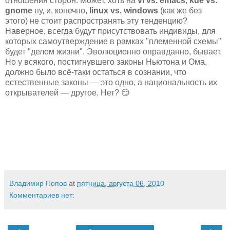
отношения сторон. Может, хоть на
vi vs. emacs
,
kde vs.
gnome
ну, и, конечно,
linux vs. windows
(как же без
этого) не стоит распространять эту тенденцию?
Наверное, всегда будут присутствовать индивиды, для
которых самоутверждение в рамках "племенной схемы"
будет "делом жизни". Эволюционно оправданно, бывает.
Но у всякого, постигнувшего законы Ньютона и Ома,
должно было всё-таки остаться в сознании, что
естественные законы — это одно, а национальность их
открывателей — другое. Нет? 😏
Владимир Попов
at
пятница, августа 06, 2010
Комментариев нет: