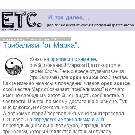
пятница, 6 августа 2010 г.
Трибализм "от Марка".
Узнал на
opennet.ru
о
заметке
,
опубликованной Марком Шаттлвортом в
своём блоге. Речь о вреде отуземливания
(трибализма) для
open source
сообщества.
Какие именно нюансы в поведении членов
open source
сообщества Марк обозначает "трибализмом" и от чего
именно свободным хотел бы он видеть сообщество, в
частности, Ubuntu, по-моему, достаточно очевидно. Тут,
мне кажется, и обсуждать нечего.
А вот комментарий переводчика меня заинтересовал.
Ссылаясь на
определение трибализма в wiki
,
переводчик (невольно, возможно) оправдывает
трибализм, который "является частным случаем