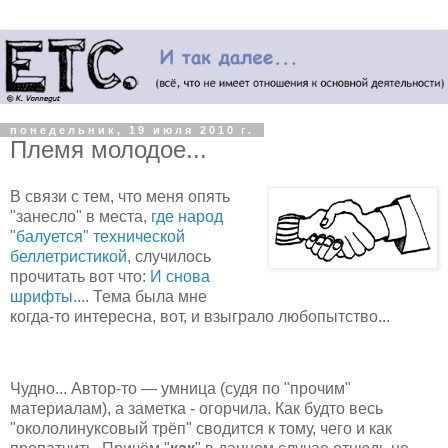
понедельник, 19 июля 2010 г.
Племя молодое...
В связи с тем, что меня опять
"занесло" в места,
где народ
"балуется" технической
беллетристикой
, случилось
прочитать вот что:
И снова
шрифты...
. Тема была мне
когда-то интересна, вот, и взыграло любопытство...
Чудно... Автор-то — умница (судя по "прочим"
материалам), а заметка - огорчила. Как будто весь
"окололинуксовый трёп" сводится к тому, чего и как