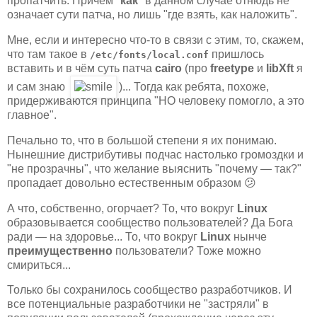
пропатчить. Причём "
как
" в данном случае отнюдь не
означает сути патча, но лишь "где взять, как наложить".
Мне, если и интересно что-то в связи с этим, то, скажем,
что там такое в
пришлось
/etc/fonts/local.conf
вставить и в чём суть патча
cairo
(про
freetype
и
libXft
я
и сам знаю
)... Тогда как ребята, похоже,
придерживаются принципа "НО человеку помогло, а это
главное".
Печально то, что в большой степени я их понимаю.
Нынешние дистрибутивы подчас настолько громоздки и
"не прозрачны", что желание выяснить "почему — так?"
пропадает довольно естественным образом 😕
А что, собственно, огорчает? То, что вокруг
Linux
образовывается сообщество пользователей? Да Бога
ради — на здоровье... То, что вокруг
Linux
нынче
преимущественно
пользователи? Тоже можно
смириться...
Только бы сохранилось сообщество разработчиков. И
все потенциальные разработчики не "застряли" в