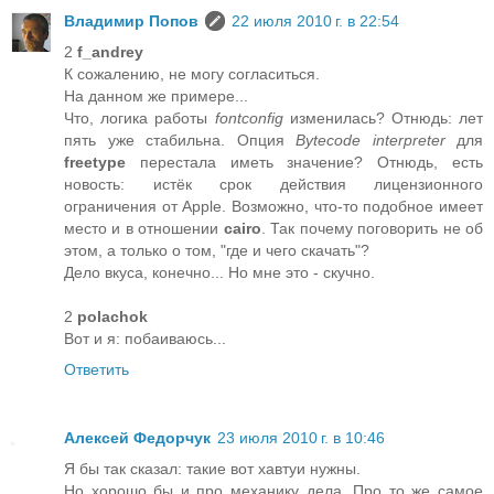
Владимир Попов
22 июля 2010 г. в 22:54
2
f_andrey
К сожалению, не могу согласиться.
На данном же примере...
Что, логика работы
fontconfig
изменилась? Отнюдь: лет
пять уже стабильна. Опция
Bytecode interpreter
для
freetype
перестала иметь значение? Отнюдь, есть
новость: истёк срок действия лицензионного
ограничения от Apple. Возможно, что-то подобное имеет
место и в отношении
cairo
. Так почему поговорить не об
этом, а только о том, "где и чего скачать"?
Дело вкуса, конечно... Но мне это - скучно.
2
polachok
Вот и я: побаиваюсь...
Ответить
Алексей Федорчук
23 июля 2010 г. в 10:46
Я бы так сказал: такие вот хавтуи нужны.
Но хорошо бы и про механику дела. Про то же самое