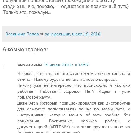
популяции пользователей (прохождение через эту
стадию нынче, похоже, — единственно возможный путь).
Только это, пожалуй...
Владимир Попов
at
понедельник, июля 19, 2010
6 комментариев:
Анонимный
19 июля 2010 г. в 14:57
Я боюсь, что так вот это самое «комьюнити» копыта и
откинет. Некому будет отвечать на новые вопросы.
Никому уже не интересно, что происходит, и как оно
работает. Работает? Хорошо. Нет? Ищем в гугле
пошаговое хауту.
Даже Arch (который позиционировался как дистрибутив
для опытного пользователя) пошел по этому пути, с
инструкциями, которые можно вбивать вообще без
понимания. Воспитание навыков работы с
документацией («RTFM!») заменили дружественностью
(«держи, деточка, инструкцию»).