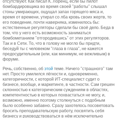
отсутствуют. Как писал К. Лоренц, если бы пилот
бомбардировщика во время своей "работы" слышал
стоны умирающих, ощущал запах горящего мяса и,
время от времени, утирал со лба кровь своих жертв, то
его поведение, почти наверняка, изменилось бы:
естественные регуляторы сделали бы своё дело. Беда в
том, что у него есть возможность заниматься
бомбометанием "отгородившись" от этих регуляторов.
Так и в Сети. То, что в голову не могло бы придти,
беседуй ты с человеком "глаза в глаза", не кажется
предосудительным (или, как минимум, не вежливым) в
форуме.
Речь, собственно, об
этой
теме. Ничего "страшного" там
нет. Просто умилился лёгкости и, одновременно,
категоричности, с которой ИТ-специалист судит о
бизнесе, вообще, и маркетинге, в частности. Сам грешен
склонностью к категорическим суждениям в областях,
компетентностью в которых похвастаться не могу, и,
возможно, именно поэтому столкнуться с подобным
было особенно забавно. Сразу захотелось посоветовать
бросить преподавательскую работу, посвятить себя
бизнесу и руководствоваться в нём исключительно