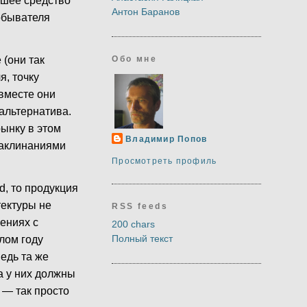
чшее средство
Антон Баранов
 обывателя
Обо мне
 (они так
я, точку
 вместе они
 альтернатива.
рынку в этом
Владимир Попов
 заклинаниями
Просмотреть профиль
d, то продукция
тектуры не
RSS feeds
ениях с
200 chars
Полный текст
лом году
ведь та же
ра у них должны
 — так просто