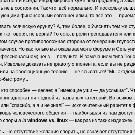
ара почти всегда информирован хуже чем продавец, а заказ
ть не в состоянии. Так что: всё нормально. И поскольку вы
твующими финансовыми соглашениями, то всё это — прием
шивать всяческую ерунду? А, тем более, объяснять тем же ст
мягко говоря, не верна? То есть, в роли преподавателя или
 этом случае противоположная сторона от генерации глупос
лачено). Но как только мы оказываемся в форуме и Сеть у
офессиональном) ценз — получите! И замечанием типа "юно
я. Извольте доказать неправоту оппонента, если вы не разд
, или на эволюционную теорию — не ссылаться! "Мы академ
о-быстрому...
, кто способен — делает, а "имеющие уши — да услышат". Ч
принадлежат ни к одной из названых категорий. Во всяком 
!" или "спасибо, а я и не знал!" — исключительный раритет в
оскошь человеческого общения — наибольшая из нам доступн
то споры
a la
windows vs. linux
— как раз из таких издержек.
ь. Но отсутствие желания спорить, не означает отсутствия