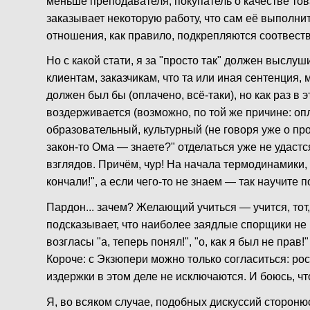
меньше преподавателя, покупатель о качестве тов
заказывает некоторую работу, что сам её выполни
отношения, как правило, подкрепляются соотвес
Но с какой стати, я за "просто так" должен выслу
клиентам, заказчикам, что та или иная сентенция, 
должен был бы (оплачено, всё-таки), но как раз в
воздерживается (возможно, по той же причине: оп
образовательный, культурный (не говоря уже о пр
закон-то Ома — знаете?" отделаться уже не удастс
взглядов. Причём, чур! На начала термодинамики
кончали!", а если чего-то не знаем — так научите п
Пардон... зачем? Желающий учиться — учится, тот
подсказывает, что наиболее заядлые спорщики не 
возгласы "а, теперь понял!", "о, как я был не прав
Короче: с Экзюпери можно только согласиться: р
издержки в этом деле не исключаются. И боюсь, ч
Я, во всяком случае, подобных дискуссий сторонюс