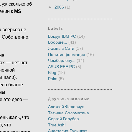
а уж сколько об
►
2006
(1)
шении к
MS
Labels
о всерьёз не
Вокруг IBM PC
(14)
. Собственно,
Вообще...
(41)
Жизнь в Сети
(17)
Политинформация
(16)
ия
Чемберлену...
(14)
ах — нет-нет
ASUS EEE PC
(5)
ыночной
Blog
(18)
лышали).
Palm
(5)
ело благое
емы
е это дело —
Друзья-знакомые
Алексей Федорчук
Татьяна Соломатина
ень жаль, что
Сергей Голубев
, что
True Ash!
Анастасия Галицкая