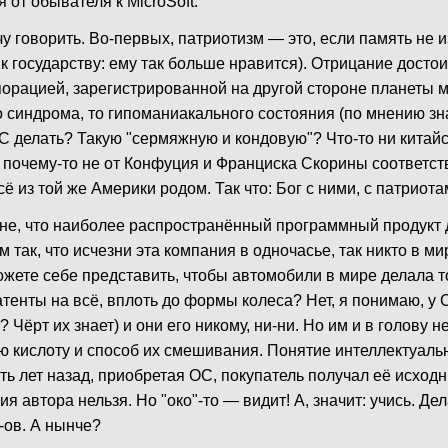
 от обывателя к MicroSoft.
у говорить. Во-первых, патриотизм — это, если память не и
к государству: ему так больше нравится). Отрицание досто
рпорацией, зарегистрированной на другой стороне планеты 
о синдрома, то гипоманиакального состояния (по мнению з
ОС делать? Такую "сермяжную и кондовую"? Что-то ни китайс
почему-то не от Конфуция и Франциска Скорины соответств
сё из той же Америки родом. Так что: Бог с ними, с патриота
мне, что наиболее распространённый программный продукт 
 так, что исчезни эта компания в одночасье, так никто в ми
ожете себе представить, чтобы автомобили в мире делала т
атенты на всё, вплоть до формы колеса? Нет, я понимаю, у 
 Чёрт их знает) и они его никому, ни-ни. Но им и в голову н
ую кислоту и способ их смешивания. Понятие интеллектуаль
ть лет назад, приобретая ОС, покупатель получал её исходн
ия автора нельзя. Но "око"-то — видит! А, значит: учись. Де
x-ов. А нынче?