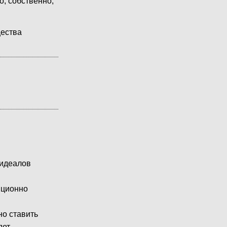
о, собственно,
щества
>идеалов
диционно
но ставить
дет