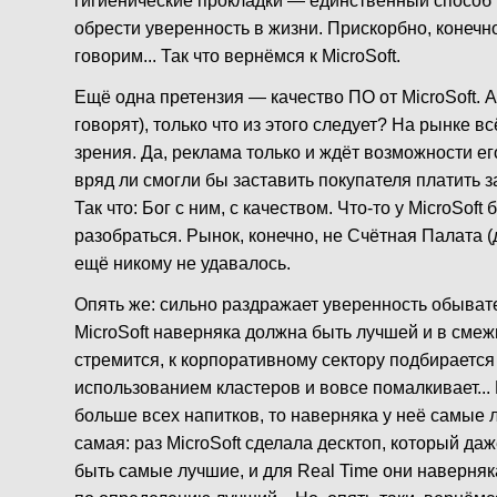
гигиенические прокладки — единственный способ
обрести уверенность в жизни. Прискорбно, конечн
говорим... Так что вернёмся к MicroSoft.
Ещё одна претензия — качество ПО от MicroSoft. А 
говорят), только что из этого следует? На рынке в
зрения. Да, реклама только и ждёт возможности ег
вряд ли смогли бы заставить покупателя платить з
Так что: Бог с ним, с качеством. Что-то у MicroSo
разобраться. Рынок, конечно, не Счётная Палата 
ещё никому не удавалось.
Опять же: сильно раздражает уверенность обывате
MicroSoft наверняка должна быть лучшей и в смежны
стремится, к корпоративному сектору подбирается
использованием кластеров и вовсе помалкивает...
больше всех напитков, то наверняка у неё самые лу
самая: раз MicroSoft сделала десктоп, который даж
быть самые лучшие, и для Real Time они наверняк