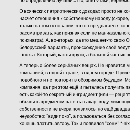
по определению лучший... Но, опять-таки, вернёмся
О всяческих патриотических доводах просто не хоч
насчёт отношения к собственному народу (скорее, 
только на том основании, что он предлагается ко
рассматривать, как признак если не маниакальног
психиатра). А, во-вторых: да кто мешает-то свою 
белорусский варианты, происхождение своё ведут 
Linux-а. Который, как ни крути, а большей частью в
А теперь о более серьёзных вещах. Не нравится 
компанией, в одной стране, в одном городе. Причём
подобного и не повторит в обозримом будущем. М
компания, да при этом ещё и пыталась получить п
есть какой-то секретный ингридиент (или — рецепт?
объявить предметом патента сахар, воду, лимонн
собственности не вчера появилось, но ещё двадца
неудобство: "видит око", а пользоваться без соглас
хочешь платить автору. Так и появился "сонм" *-ni