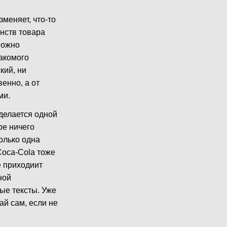
зменяет, что-то
инств товара
можно
накомого
кий, ни
енно, а от
ми.
делается одной
ре ничего
олько одна
Coca-Cola тоже
е приходиит
ной
ые тексты. Уже
лай сам, если не