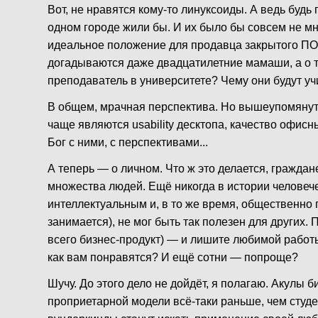
Вот, не нравятся кому-то линуксоиды. А ведь будь п
одном городе жили бы. И их было бы совсем не м
идеальное положение для продавца закрытого ПО?
догадываются даже двадцатилетние мамаши, а о то
преподаватель в университете? Чему они будут учи
В общем, мрачная перспектива. Но вышеупомянут
чаще являются usability десктопа, качество офисны
Бог с ними, с перспективами...
А теперь — о личном. Что ж это делается, гражд
множества людей. Ещё никогда в истории человеч
интеллектуальным и, в то же время, общественно 
занимается), не мог быть так полезен для други
всего бизнес-продукт) — и лишите любимой работ
как вам понравятся? И ещё сотни — попроще?
Шучу. До этого дело не дойдёт, я полагаю. Акулы
проприетарной модели всё-таки раньше, чем студ