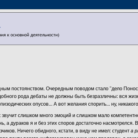
ным постоянством. Очередным поводом стало "дело Понос
обного рода дебаты не должны быть безразличны: вся жизн
пизодических опусов... А вот желания спорить... ну, никакого
ах звучит слишком много эмоций и слишком мало компетентн
ь, а дураков я и без этих споров достаточно насмотрелся. 
чиков. Ничего обидного, кстати, в виду не имел: студент
a p