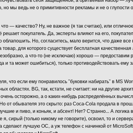
 почувствовать себя защищённой, а бритвеный набор — лу
о, но мы ведь не о примитивности рекламы и не о глупости
что — качество? Ну, не важное (я так считаю), или отличное
сё решает покупатель. Да, эксперты влияют на его, покупател
о облапошить. Но, согласитесь, мало верится, что даже все
а товар, для которого существует бесплатная качественная
ft безобразно, а что-то (не исключаю) хорошо — предоставим 
(да и та может ошибиться), только противодействовать ему
ля, что если ему понравилось "буковки набирать" в MS Wor
х областях. BG, так, кстати, не считает: ни на другие архи
 очень осторожно, а о каких-нибудь распределённых вычисл
 Но от обывателя это скрыто: раз Coca-Cola продала в прош
чшие и пиво, и коньяк, и абсент! Нет? Странно... А логика 
е я, сирый (только никому не говорите), освоил, то и серве
а сделают лучшую ОС, а уж телефон с начинкой от MicroSoft