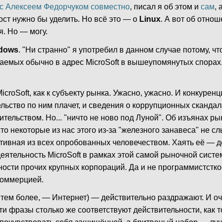
с Алексеем Федорчуком совместно
, писал я об этом и
сам
, 
ст нужно бы уделить. Но всё это — о
Linux
. А вот об отно
я. Но — могу.
dows
. "Ни странно" я употребил в данном случае потому, чт
аемых обычно в адрес MicroSoft в вышеупомянутых спорах
croSoft, как к субъекту рынка. Ужасно, ужасно. И конкуренц
ьство по ним плачет, и сведения о коррупционных скандал
ительством. Но... "ничто не ново под Луной". Об изъянах р
о некоторые из нас этого из-за "железного занавеса" не с
тивная из всех опробованных человечеством. Хаять её — д
 деятельность MicroSoft в рамках этой самой рыночной сист
ности прочих крупных корпораций. Да и не программистстко
 коммерцией.
, тем более, — Интернет) — действительно раздражают. И оч
и фразы столько же соответствуют действительности, как то