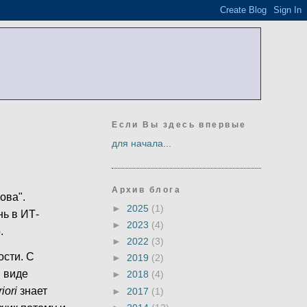
Если Вы здесь впервые
для начала...
Архив блога
ова".
►
2025
(1)
ь в ИТ-
►
2023
(4)
.
►
2022
(3)
ости. С
►
2019
(2)
В виде
►
2018
(4)
riоri
знает
►
2017
(1)