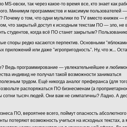
о MS-овски, так через какое-то время все, кто знает как раб
ного. Минимум программистов и максимум пользователей — 
 Почему о том, что одни мультики по TV вместо книжек — 
м, что закрытый доступ к исходным текстам ПО — зло, не 
ть студентов, когда всё ПО станет закрытым? Пользованию?
ые споры редко касаются перпектив. Основными "яблоками
х приложений или даже "игропригодность". Ну, что ж... Оста
ане? Ведь программирование — увлекательнейшее и любимо
ества индивид не получал такой возможности заниматься
полезным трудом. Ещё никогда аналог преферанса (для того
х. Позвольте распоряжаться ПО бизнесменам (а проприетар
ы сотни тысяч людей. Они вам не симпатичны? Ладно. А де
 бизнеса ПО, вероятнее всего, поймут опасность абсолютног
енты потеряют возможность учиться на исходных текстах, а