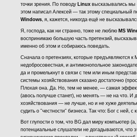
точки зрения. По поводу
Linux
высказывались мы
этом написал Алексей — так этому специальный по
Windows
, я, кажется, никогда ещё не высказывалс
Я, господа, как ни странно, тоже не люблю
MS Win
воспринимаю большую часть претензий, высказыв
именно об этом и собираюсь поведать.
Сначала о претензиях, которые предъявляются к Mi
недобросовестная, и антимонопольное законодател
да и промелькнут в связи с тем или иным представ
системы хозяйствования сказано достаточно (прост
Плохая она. Да. Но, тем не менее, — самая эффек
(авось получше станет), но менять — не на что. И
хозяйствования — не лучше, но и не хуже деятель
судить о "честности" бизнеса. Так что: Бог с ней, с
Вот глупости о том, что BG дал миру компьютер (а
потенциальные слушатели не догадываются, что эт