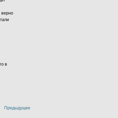
о верно
стали
го в
Предыдущее