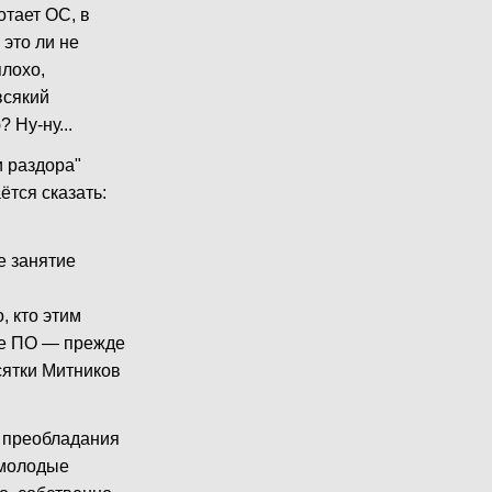
отает ОС, в
это ли не
плохо,
всякий
 Ну-ну...
 раздора"
ётся сказать:
е занятие
, кто этим
ное ПО — прежде
сятки Митников
о преобладания
 молодые