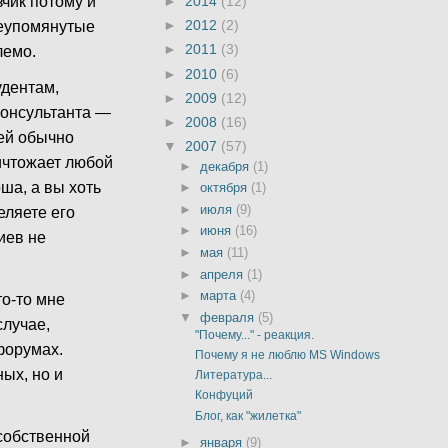
чик потому и
►
2014
(12)
►
2012
(2)
шеупомянутые
►
2011
(3)
лемо.
►
2010
(6)
удентам,
►
2009
(12)
 консультанта —
►
2008
(16)
тей обычно
▼
2007
(57)
ничтожает любой
►
декабря
(1)
ша, а вы хоть
►
октября
(1)
►
июля
(9)
еляете его
►
июня
(16)
иев не
►
мая
(11)
►
апреля
(1)
►
марта
(4)
то-то мне
▼
февраля
(5)
случае,
"Почему..." - реакция.
 форумах.
Почему я не люблю MS Windows
ых, но и
Литература...
Конфуций
Блог, как "жилетка"
 собственной
►
января
(9)