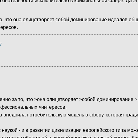
ознательности исключительно в криминальной сфере. Да эт
то, что она олицетворяет собой доминирование идеалов об
ересов.
7
енно за то, что >она олицетворяет >собой доминирование 
офессиональных >интересов.
 она внедрила потребительскую модель в сферу, которая тра
 наукой - и в развитии цивилизации европейского типа мож
ена между обезьяной и рюмкой коньяку с долькой лимона бу