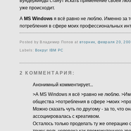
вундеркинды станут искать применение своей люб
уже происходит.
А
MS Windows
я всё равно не люблю. Именно за 
потребления в сфере моих профессиональных инт
Posted by Владимир Попов
at
вторник, февраля 20, 200
Labels:
Вокруг IBM PC
2 КОММЕНТАРИЯ:
Анонимный комментирует...
>А MS Windows я всё >равно не люблю. >Им
общества >потребления в сфере >моих >пр
Можно сказать чуть по другому - за то, что
ассоциировалась с креативом.
Осталось только проделать ту же операцию с
точку: роль человека как промежуточного зв