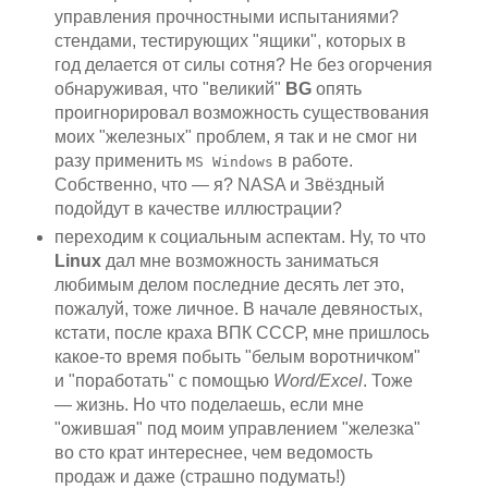
управления прочностными испытаниями?
стендами, тестирующих "ящики", которых в
год делается от силы сотня? Не без огорчения
обнаруживая, что "великий"
BG
опять
проигнорировал возможность существования
моих "железных" проблем, я так и не смог ни
разу применить
в работе.
MS Windows
Собственно, что — я? NASA и Звёздный
подойдут в качестве иллюстрации?
переходим к социальным аспектам. Ну, то что
Linux
дал мне возможность заниматься
любимым делом последние десять лет это,
пожалуй, тоже личное. В начале девяностых,
кстати, после краха ВПК СССР, мне пришлось
какое-то время побыть "белым воротничком"
и "поработать" с помощью
Word/Excel
. Тоже
— жизнь. Но что поделаешь, если мне
"ожившая" под моим управлением "железка"
во сто крат интереснее, чем ведомость
продаж и даже (страшно подумать!)