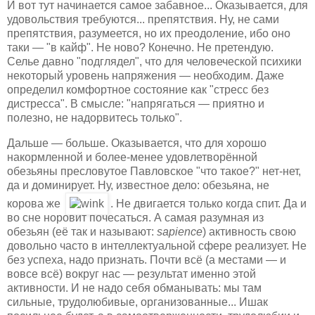
И вот тут начинается самое забавное... Оказывается, для
удовольствия требуются... препятствия. Ну, не сами
препятствия, разумеется, но их преодоление, ибо оно
таки — "в кайф". Не ново? Конечно. Не претендую.
Селье давно "подглядел", что для человеческой психики
некоторый уровень напряжения — необходим. Даже
определил комфортное состояние как "стресс без
дистресса". В смысле: "напрягаться — приятно и
полезно, не надорвитесь только".
Дальше — больше. Оказывается, что для хорошо
накормленной и более-менее удовлетворённой
обезьяны пресловутое Павловское "что такое?" нет-нет,
да и доминирует. Ну, известное дело: обезьяна, не
корова же
. Не двигается только когда спит. Да и
во сне норовит почесаться. А самая разумная из
обезьян (её так и называют:
sapience
) активность свою
довольно часто в интеллектуальной сфере реализует. Не
без успеха, надо признать. Почти всё (а местами — и
вовсе всё) вокруг нас — результат именно этой
активности. И не надо себя обманывать: мы там
сильные, трудолюбивые, организованные... Ишак