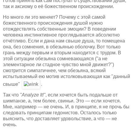
Готов принять как сам постулат о существовании души,
так и аксиому о её божественном происхождении.
Но много ли это меняет? Почему с этой самой
божественного происхождения душой нужно
отождествлять собственные эмоции? В поведении
человека инстинктивное проглядывается абсолютно
отчётливо. Если и дана нам свыше душа, то помещена
она, без сомнения, в обезьянью оболочку. Вот только
грань между первым и вторым находится с трудом. В
этой ситуации обезьяна сомневающаяся ("а не
элементарное ли стадное чувство мной движет?")
смотрится симпатичнее, чем обезьяна, всякий
испытываемый ею мотив истолковывающая как "данный
свыше"
.
Так что
"Analyze It!"
, если хочется быть подальше от
шимпанзе, а, тем более, свиньи. Это — если хочется.
Мне, например — не очень. И, в принципе, я не прочь бы
следовать принципам гедонистов. Осталось только
выяснить, что доставляет удовольствие, а что — не
очень.