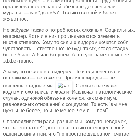
посильнее будет, а в самоотверженности, трудолюбии и
организованности нашей обезьяне до пчелы или
муравья — как "до неба". Только головой и берёт,
жЫвотное.
Не забудем также о потребностях сложных. Социальных,
например. Хотя и в них проглядываются элементы
инстинктивного. Кому-то сильно лидером хочется себя
чувствовать. Естественно: не будь таких, стадо стадом
бы не было. А было бы роем. А это уже заметно менее
эффективно.
А кому-то не хочется лидером. Но и одиночества, и
остракизма — не хочется. Против природы — не
попрёшь: стадные мы
. Сколько тысяч лет
кодлом и охотились, и жрали. Исключая патологические
случаи, одинокой обезьяне хочется, как минимум,
равновесных отношений с социумом. То есть "вы мне
нужны не более, но и не менее, чем я — вам".
Справедливости ради: разные мы. Кому-то невдомёк,
что за "что такое?", кто-то настолько поглощён своей
одной доминантой, что "по простоте душевной" считает,