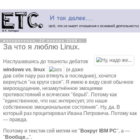
воскресенье, 20 января 2008 г.
За что я люблю Linux.
Наслушавшись до тошноты дебатов
windows vs. linux
(и даже
дав себя пару раз втянуть в последние), хочется
вернуться "на круги своя". Я имею в виду своё обычное
мироощущение, незамутнённое эмоциями
противостояний и всяческих "борьб". Потому как
"единственное, что нас интересует, это наше
собственное эмоциональное состояние". Ну, да. В
который раз процитировал Ивана Петровича. Потому как
— правда.
Поэтому и текстик сей метим не "
Вокруг IBM PC
", а —
"
Вообще...
".