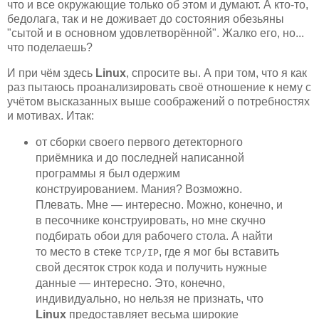
что и все окружающие только об этом и думают. А кто-то,
бедолага, так и не доживает до состояния обезьяны
"сытой и в основном удовлетворённой". Жалко его, но...
что поделаешь?
И при чём здесь
Linux
, спросите вы. А при том, что я как
раз пытаюсь проанализировать своё отношение к нему с
учётом высказанных выше соображений о потребностях
и мотивах. Итак:
от сборки своего первого детекторного
приёмника и до последней написанной
программы я был одержим
конструированием. Мания? Возможно.
Плевать. Мне — интересно. Можно, конечно, и
в песочнике конструировать, но мне скучно
подбирать обои для рабочего стола. А найти
то место в стеке
, где я мог бы вставить
TCP/IP
свой десяток строк кода и получить нужные
данные — интересно. Это, конечно,
индивидуально, но нельзя не признать, что
Linux
предоставляет весьма широкие