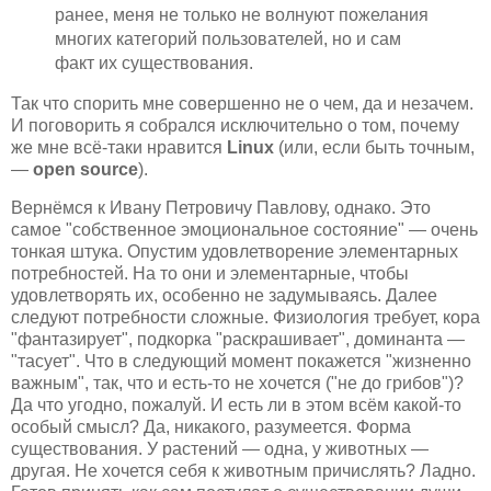
ранее, меня не только не волнуют пожелания
многих категорий пользователей, но и сам
факт их существования.
Так что спорить мне совершенно не о чем, да и незачем.
И поговорить я собрался исключительно о том, почему
же мне всё-таки нравится
Linux
(или, если быть точным,
—
open source
).
Вернёмся к Ивану Петровичу Павлову, однако. Это
самое "собственное эмоциональное состояние" — очень
тонкая штука. Опустим удовлетворение элементарных
потребностей. На то они и элементарные, чтобы
удовлетворять их, особенно не задумываясь. Далее
следуют потребности сложные. Физиология требует, кора
"фантазирует", подкорка "раскрашивает", доминанта —
"тасует". Что в следующий момент покажется "жизненно
важным", так, что и есть-то не хочется ("не до грибов")?
Да что угодно, пожалуй. И есть ли в этом всём какой-то
особый смысл? Да, никакого, разумеется. Форма
существования. У растений — одна, у животных —
другая. Не хочется себя к животным причислять? Ладно.