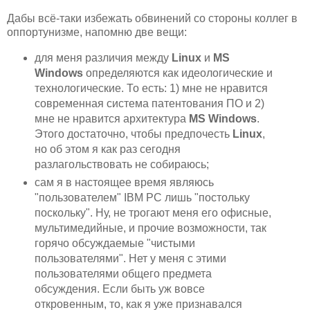
Дабы всё-таки избежать обвинений со стороны коллег в
оппортунизме, напомню две вещи:
для меня различия между
Linux
и
MS
Windows
определяются как идеологические и
технологические. То есть: 1) мне не нравится
современная система патентования ПО и 2)
мне не нравится архитектура
MS Windows
.
Этого достаточно, чтобы предпочесть
Linux
,
но об этом я как раз сегодня
разлагольствовать не собираюсь;
сам я в настоящее время являюсь
"пользователем" IBM PC лишь "постольку
поскольку". Ну, не трогают меня его офисные,
мультимедийные, и прочие возможности, так
горячо обсуждаемые "чистыми
пользователями". Нет у меня с этими
пользователями общего предмета
обсуждения. Если быть уж вовсе
откровенным, то, как я уже признавался