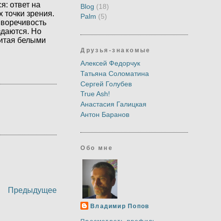
я: ответ на
Blog
(18)
 точки зрения.
Palm
(5)
иворечивость
здаются. Но
шитая белыми
Друзья-знакомые
Алексей Федорчук
Татьяна Соломатина
Сергей Голубев
True Ash!
Анастасия Галицкая
Антон Баранов
Обо мне
Предыдущее
Владимир Попов