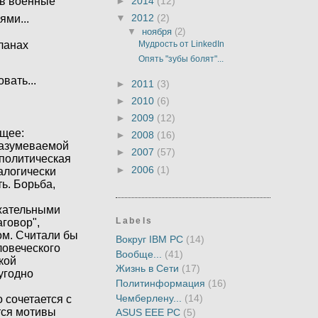
►
2014
(12)
ь в военные
▼
2012
(2)
ями...
▼
ноября
(2)
ланах
Мудрость от LinkedIn
Опять "зубы болят"...
вать...
►
2011
(3)
►
2010
(6)
►
2009
(12)
бщее:
►
2008
(16)
разумеваемой
►
2007
(57)
а политическая
►
2006
(1)
алогически
ь. Борьба,
ржательными
Labels
говор",
ом. Считали бы
Вокруг IBM PC
(14)
ловеческого
Вообще...
(41)
акой
Жизнь в Сети
(17)
угодно
Политинформация
(16)
Чемберлену...
(14)
 сочетается с
тся мотивы
ASUS EEE PC
(5)