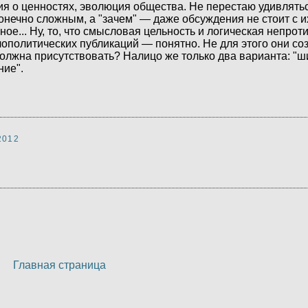
я о ценностях, эволюция общества. Не перестаю удивлятьс
онечно сложным, а "зачем" — даже обсуждения не стоит с их
ое... Ну, то, что смысловая цельность и логическая непрот
ополитических публикаций — понятно. Не для этого они со
должна присутствовать? Налицо же только два варианта: "
ние".
2012
Главная страница
)