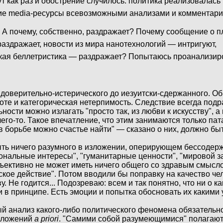
тут как раз и обострение случилось: политика реализовалас
чие media-ресурсы всевозможными анализами и комментари
. А почему, собственно, раздражает? Почему сообщение о п
аздражает, новости из мира нанотехнологий — интригуют,
ская беллетристика — раздражает? Попытаюсь проанализиро
 доверительно-истерического до иезуитски-сдержанного. О
оте и категорическая нетерпимость. Следствие всегда под
льности можно излагать "просто так, из любви к искусству", 
его-то. Такое впечатление, что этим занимаются только пат
в борьбе можно счастье найти" — сказано о них, должно быт
быть ничего разумного в изложении, оперирующем бессоде
нальные интересы", "гуманитарные ценности", "мировой за
 объективно не может иметь ничего общего со здравым смысл
ское действие". Потом вводили бы поправку на качество че
 Не годится... Подозреваю: всем и так понятно, что ни о к
и в принципе. Есть эмоции и попытка обосновать их какими 
й анализ какого-либо политического феномена обязательно
оложений
a priori
. "Самими собой разумеющимися" полагаю