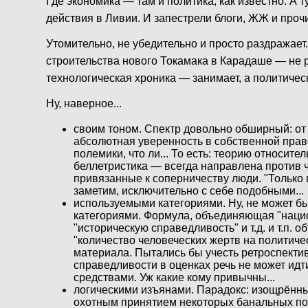
Где экономика — там и политика, как известно. А 
действия в Ливии. И запестрели блоги, ЖЖ и про
Утомительно, не убедительно и просто раздражает
строительства нового Токамака в Карадаше — не р
технологическая хроника — занимает, а политиче
Ну, наверное...
своим тоном. Спектр довольно обширный: от
абсолютная уверенность в собственной прав
полемики, что ли... То есть: теорию относите
беллетристика — всегда направлена против ч
привязанные к соперничеству люди. "Только 
заметим, исключительно с себе подобными...
используемыми категориями. Ну, не может 
категориями. Формула, объединяющая "нацио
"историческую справедливость" и т.д. и т.п.
"количество человеческих жертв на политиче
материала. Пытались бы учесть ретроспективу.
справедливости в оценках речь не может идт
средствами. Уж какие кому привычны...
логическими изъянами. Парадокс: изощрённы
охотным принятием некоторых банальных п