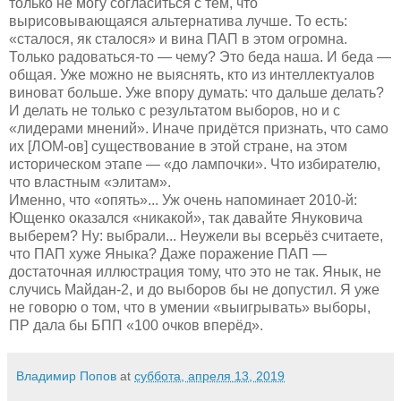
только не могу согласиться с тем, что
вырисовывающаяся альтернатива лучше. То есть:
«сталося, як сталося» и вина ПАП в этом огромна.
Только радоваться-то — чему? Это беда наша. И беда —
общая. Уже можно не выяснять, кто из интеллектуалов
виноват больше. Уже впору думать: что дальше делать?
И делать не только с результатом выборов, но и с
«лидерами мнений». Иначе придётся признать, что само
их [ЛОМ-ов] существование в этой стране, на этом
историческом этапе — «до лампочки». Что избирателю,
что властным «элитам».
Именно, что «опять»... Уж очень напоминает 2010-й:
Ющенко оказался «никакой», так давайте Януковича
выберем? Ну: выбрали... Неужели вы всерьёз считаете,
что ПАП хуже Яныка? Даже поражение ПАП —
достаточная иллюстрация тому, что это не так. Янык, не
случись Майдан-2, и до выборов бы не допустил. Я уже
не говорю о том, что в умении «выигрывать» выборы,
ПР дала бы БПП «100 очков вперёд».
Владимир Попов
at
суббота, апреля 13, 2019