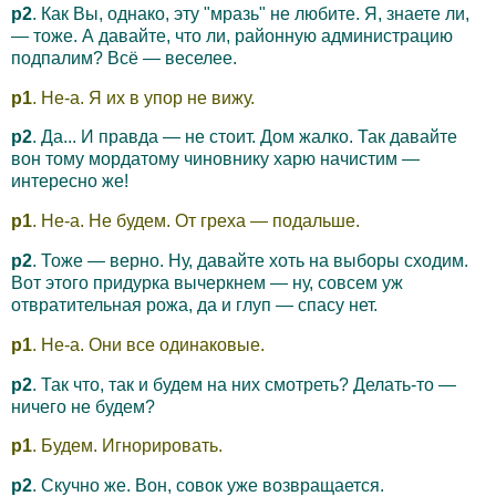
p2
. Как Вы, однако, эту "мразь" не любите. Я, знаете ли,
— тоже. А давайте, что ли, районную администрацию
подпалим? Всё — веселее.
p1
. Не-а. Я их в упор не вижу.
p2
. Да... И правда — не стоит. Дом жалко. Так давайте
вон тому мордатому чиновнику харю начистим —
интересно же!
p1
. Не-а. Не будем. От греха — подальше.
p2
. Тоже — верно. Ну, давайте хоть на выборы сходим.
Вот этого придурка вычеркнем — ну, совсем уж
отвратительная рожа, да и глуп — спасу нет.
p1
. Не-а. Они все одинаковые.
p2
. Так что, так и будем на них смотреть? Делать-то —
ничего не будем?
p1
. Будем. Игнорировать.
p2
. Скучно же. Вон, совок уже возвращается.