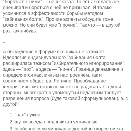
"бороться с ними" — не я сказал. То есть: я власть не
оценивал и бороться с ней не призывал. Я только
усомнился в эффективности борьбы методом
"забивания болта". Прочие аспекты обсудить тоже
можно. Но они будут уже "прочие". Так что — в другой
раз, как-нибудь.
...
А обсуждение в форуме всё никак не затихнет.
Идеология индивидуального "забивания болта"
расширилась тезисом "избирательного игнорирования":
здесь — "пох", а здесь — "ни-ни". Граница динамична и
определяется как личным настроением, так и
состоянием общества. Логично. Преобладание
юмористических ноток не может не радовать. С одной
стороны, многократно упомянутый педантизм требует
разрешения вопроса (буде таковой сформулирован), а, с
другой:
"нах" нужно;
шутку всегда предпочитал умничанью;
особенно если умничанье достойно скорее смеха,