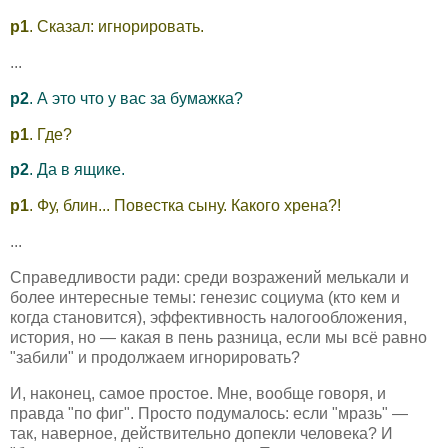
p1
. Сказал: игнорировать.
...
p2
. А это что у вас за бумажка?
p1
. Где?
p2
. Да в ящике.
p1
. Фу, блин... Повестка сыну. Какого хрена?!
...
Справедливости ради: среди возражений мелькали и
более интересные темы: генезис социума (кто кем и
когда становится), эффективность налогообложения,
история, но — какая в пень разница, если мы всё равно
"забили" и продолжаем игнорировать?
И, наконец, самое простое. Мне, вообще говоря, и
правда "по фиг". Просто подумалось: если "мразь" —
так, наверное, действительно допекли человека? И