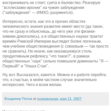
воспринимать не стоит: суета и баловство. Реагирую
"всплесками иронии" на чужие заблуждения
("заблуждения" — ИМХО, разумеется).
Интересно, кстати, как это в прочих областях
человеческого знания развитие имеет место (да такое,
что не сразу и объяснишь, до чего уже эти физики-
химики докопались), а в общественных науках трактат
времён Римской Империи выглядит более логичным,
чем учебник обществоведения (с совковым — так просто
не сравнить). Не иначе, как оказавшемуся столь
продуктивным рефлексу "что такое?", в рамках
общественных "наук" сильно помешали доминанты "Я —
Первый!" и "Наша Стая".
Ну, вот. Высказался, кажется. Можно и к работе перейти,
что, к счастью, в моём частном случае значительно
интереснее. Чего и всем желаю.
Владимир Попов
at
понедельник, мая 21, 2007