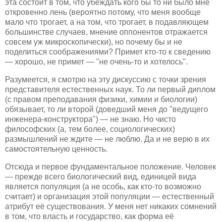
эта состоит в том, что убеждать кого бы то ни было мне
откровенно лень (вероятно потому, что меня вообще
мало что трогает, а на том, что трогает, в подавляющем
большинстве случаев, мнение оппонентов отражается
совсем уж микроскопически), но почему бы и не
поделиться соображениями? Примет кто-то к сведению
— хорошо, не примет — "не очень-то и хотелось".
Разумеется, я смотрю на эту дискуссию с точки зрения
представителя естественных наук. То ли первый диплом
(с правом преподавания физики, химии и биологии)
обязывает, то ли второй (доведший меня до "ведущего
инженера-конструктора") — не знаю. Но чисто
философских (а, тем более, социологических)
размышлений не ждите — не люблю. Да и не верю в их
самостоятельную ценность.
Отсюда и первое фундаментальное положение. Человек
— прежде всего биологический вид, единицей вида
является популяция (а не особь, как кто-то возможно
считает) и организация этой популяции — естественный
атрибут её существования. У меня нет никаких сомнений
в том, что власть и государство, как форма её